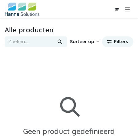
Overslaan naar inhoud
Alle producten
Sorteer op
Filters
Geen product gedefinieerd