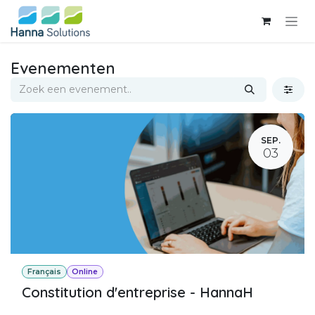
Overslaan naar inhoud
Evenementen
SEP.
03
Français
Online
Constitution d'entreprise - HannaH