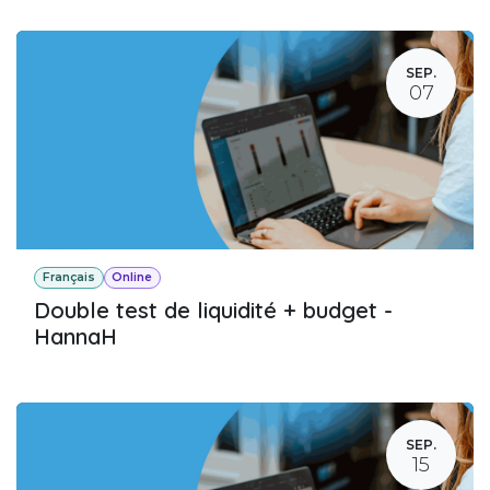
SEP.
07
Français
Online
Double test de liquidité + budget -
HannaH
SEP.
15