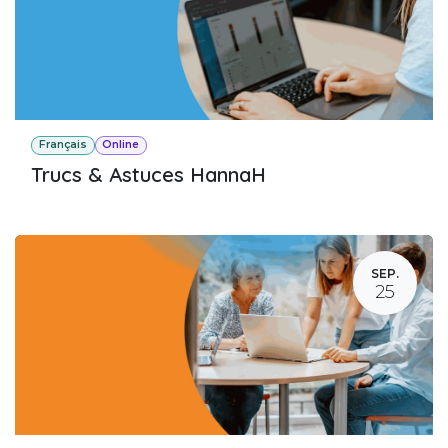
Français
Online
Trucs & Astuces HannaH
SEP.
25