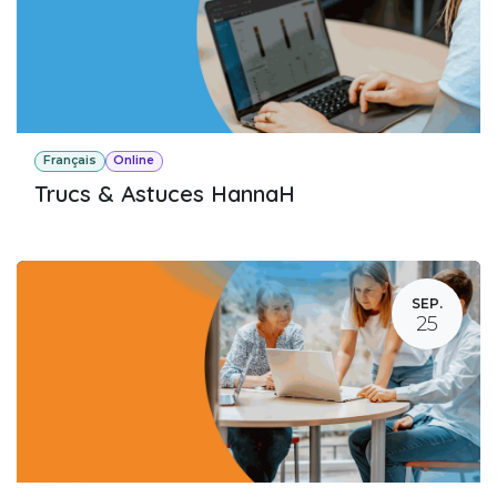
Français
Online
Trucs & Astuces HannaH
SEP.
25