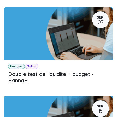
SEP.
07
Français
Online
Double test de liquidité + budget -
HannaH
SEP.
15