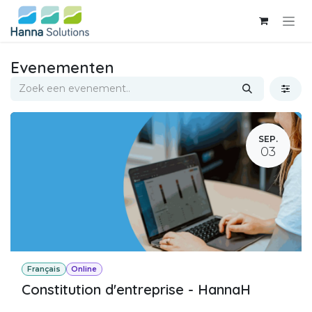
Overslaan naar inhoud
Evenementen
SEP.
03
Français
Online
Constitution d'entreprise - HannaH