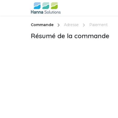
Se rendre au contenu
Page d'accueil
Événeme
Commande
Adresse
Paiement
Résumé de la commande