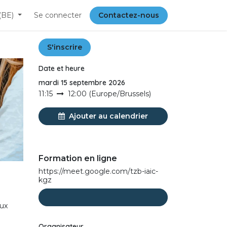
(BE)
Se connecter
Contactez-nous
S'inscrire
Date et heure
mardi 15 septembre 2026
11:15
12:00
(
Europe/Brussels
)
Ajouter au calendrier
Formation en ligne
https://meet.google.com/tzb-iaic-
kgz
eux
Organisateur