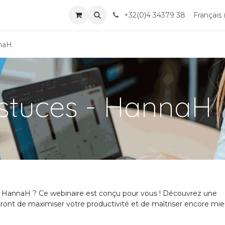
nts
+32(0)4 34379 38
Français 
nnaH
astuces - HannaH
giciel HannaH ? Ce webinaire est conçu pour vous ! Découvrez une
ront de maximiser votre productivité et de maîtriser encore mi