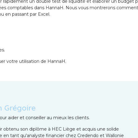
rapidement un double test de liquidité et élaborer un budget p
onnées comptables dans HannaH. Nous vous montrerons commen
ou en passant par Excel.
es.
er votre utilisation de HannaH.
n Grégoire
ur aider et conseiller au mieux les clients.
ir obtenu son diplôme à HEC Liège et acquis une solide
e en tant qu'analyste financier chez Credendo et Wallonie