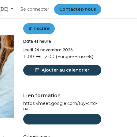
(BE)
Se connecter
Contactez-nous
S'inscrire
Date et heure
jeudi 26 novembre 2026
11:00
12:00
(
Europe/Brussels
)
Ajouter au calendrier
Lien formation
https://meet.google.com/tuy-crtd-
nat
Organisateur