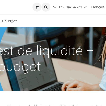
nts
+32(0)4 34379 38
Français 
té + budget
st de liquidité +
budget