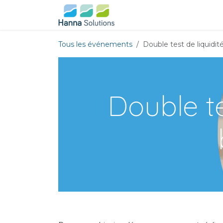
Se rendre au contenu
Page d'accueil
Événeme
Tous les événements
Double test de liquidi
Double te